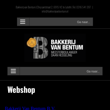
Ga
Bakkerij van Bentum | Chrysantstraat 2, 6915 VC te Lobith | Tel. 0316 541 397
|
naar
info@bakkerijvanbentum.nl
inhoud
Ga naar...
Ga naar...
Webshop