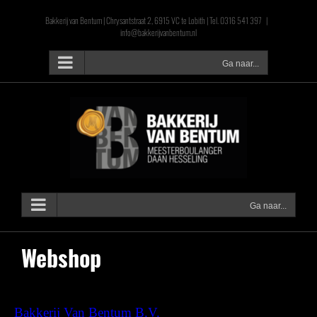
Ga
Bakkerij van Bentum | Chrysantstraat 2, 6915 VC te Lobith | Tel. 0316 541 397
|
naar
info@bakkerijvanbentum.nl
inhoud
Ga naar...
Ga naar...
Webshop