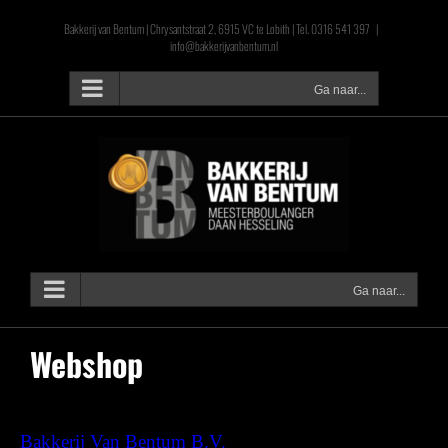
Ga
Bakkerij van Bentum | Chrysantstraat 2, 6915 VC te Lobith | Tel. 0316 541 397
|
naar
info@bakkerijvanbentum.nl
inhoud
Ga naar...
Ga naar...
Webshop