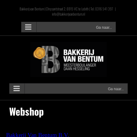
Ga
Bakkerij van Bentum | Chrysantstraat 2, 6915 VC te Lobith | Tel. 0316 541 397
|
naar
info@bakkerijvanbentum.nl
inhoud
Ga naar...
Ga naar...
Webshop